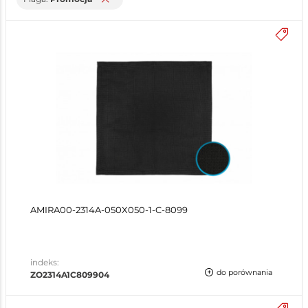
AMIRA00-2314A-050X050-1-C-8099
indeks:
do porównania
ZO2314A1C809904