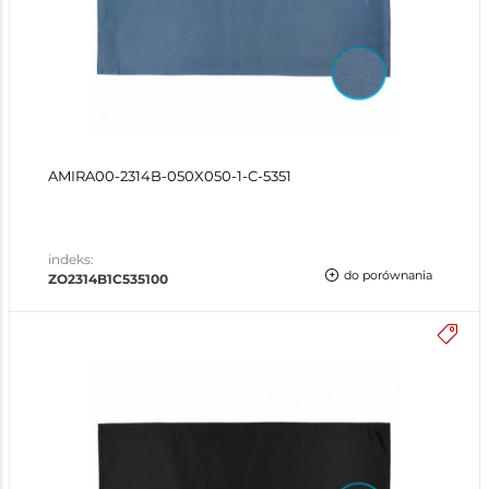
AMIRA00-2314B-050X050-1-C-5351
indeks:
do porównania
ZO2314B1C535100