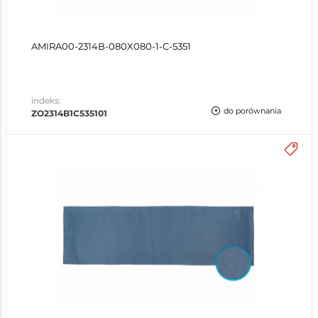
AMIRA00-2314B-080X080-1-C-5351
indeks:
do porównania
ZO2314B1C535101