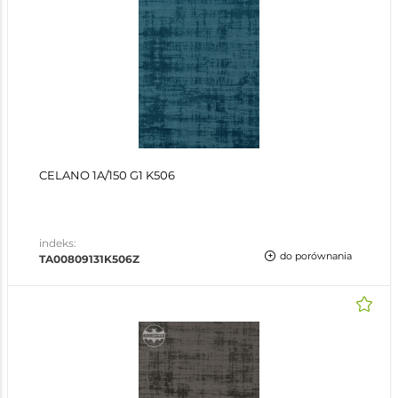
CELANO 1A/150 G1 K506
indeks:
do porównania
TA00809131K506Z