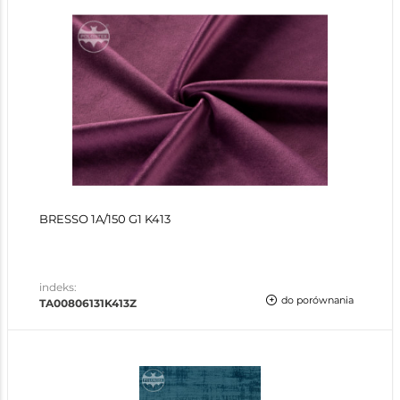
BRESSO 1A/150 G1 K413
indeks:
do porównania
TA00806131K413Z