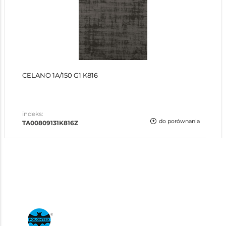
CELANO 1A/150 G1 K816
indeks:
do porównania
TA00809131K816Z