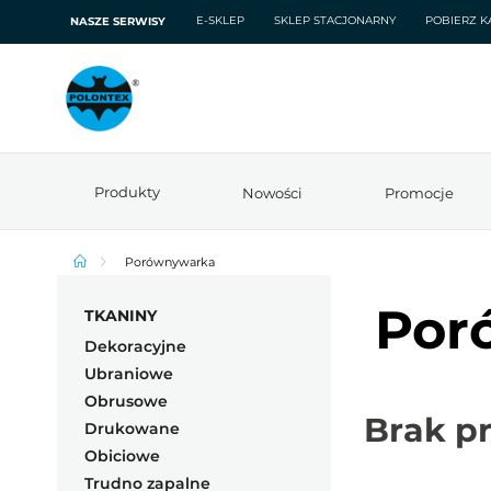
E-SKLEP
SKLEP STACJONARNY
POBIERZ K
NASZE SERWISY
Produkty
Nowości
Promocje
Porównywarka
Por
TKANINY
Dekoracyjne
Ubraniowe
Obrusowe
Brak p
Drukowane
Obiciowe
Trudno zapalne