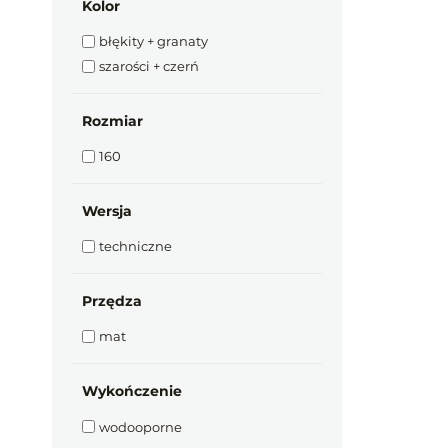
Kolor
błękity + granaty
szarości + czerń
Rozmiar
160
Wersja
techniczne
Przędza
mat
Wykończenie
wodooporne