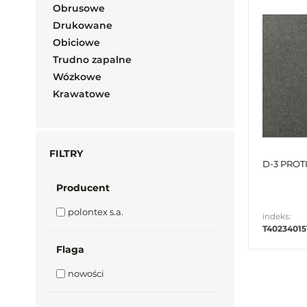
Obrusowe
Drukowane
Obiciowe
Trudno zapalne
Wózkowe
Krawatowe
FILTRY
D-3 PROTI
Producent
polontex s.a.
indeks:
T4023401
Flaga
nowości