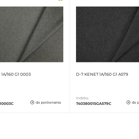
 1A/160 G1 0003
D-7 KENET 1A/160 G1 A579
indeks:
do porównania
do 
510003C
T40380015GA579C