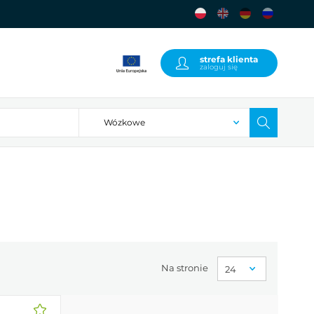
strefa klienta
zaloguj się
Na stronie