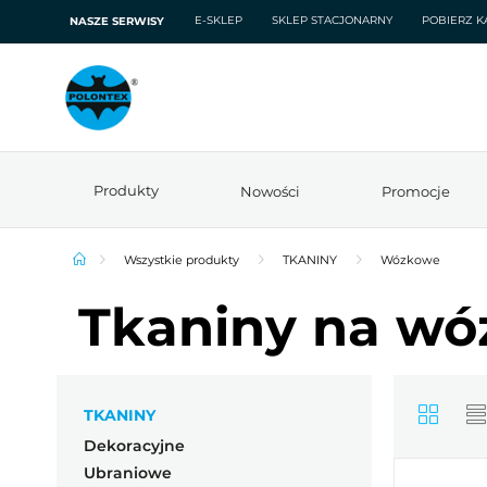
E-SKLEP
SKLEP STACJONARNY
POBIERZ K
NASZE SERWISY
Produkty
Nowości
Promocje
Wszystkie produkty
TKANINY
Wózkowe
Tkaniny na wóz
TKANINY
Dekoracyjne
Ubraniowe