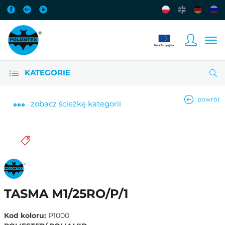
KATEGORIE
powrót
zobacz
ścieżkę kategorii
TASMA M1/25RO/P/1
Kod koloru:
P1000