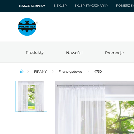
E-SKLEP
SKLEP STACJONARNY
POBIERZ K
NASZE SERWISY
Produkty
Nowości
Promocje
FIRANY
Firany gotowe
4750