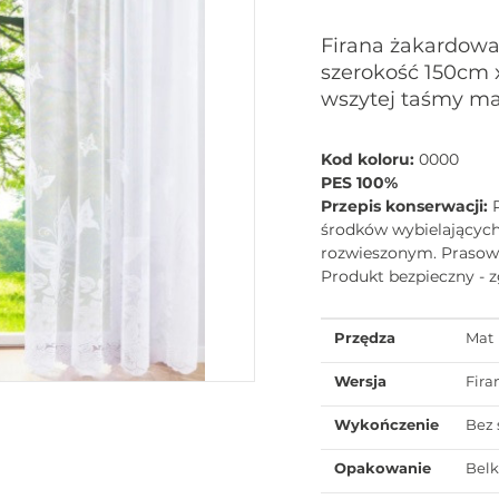
Firana żakardowa
szerokość 150cm 
wszytej taśmy ma
Kod koloru:
0000
PES 100%
Przepis konserwacji:
środków wybielających 
rozwieszonym. Prasować
Produkt bezpieczny - 
Przędza
Mat
Wersja
Fira
Wykończenie
Bez 
Opakowanie
Bel