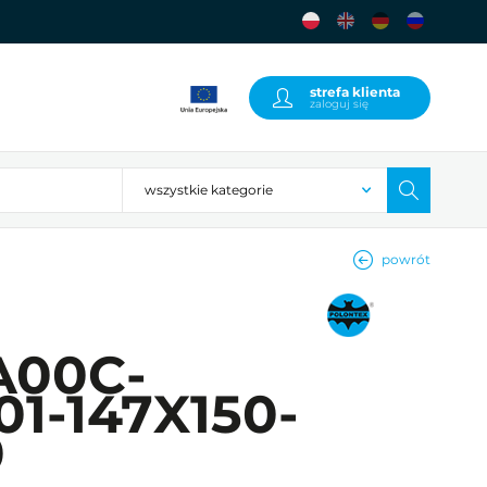
strefa klienta
zaloguj się
powrót
A00C-
01-147X150-
0