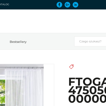
ATALOG
Bestsellery
FTOG
47505
0000