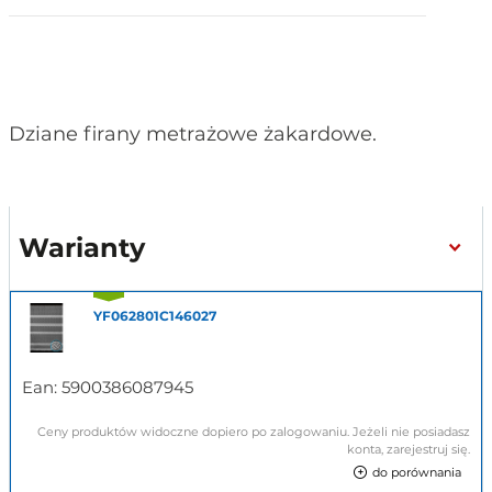
Dziane firany metrażowe żakardowe.
Warianty
YF062801C146027
Ean:
5900386087945
Ceny produktów widoczne dopiero po zalogowaniu. Jeżeli nie posiadasz
konta, zarejestruj się.
do porównania