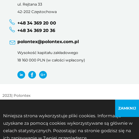
ul. Rejtana 33
42-202 Częstochowa
+48 34 369 20 00
+48 34 369 20 36
polontex@polontex.com.pl
Wysokość kapitału zakładowego
18 160 000 PLN (w całości wpłacony)
2023
|
Polontex
Regulamin korzystania z witryny
|
Polityka prywatności
ZAMKNIJ
Niniejsza strona wykorzystuje pliki cookies. Informacje
uzyskane za pomocą cookies wykorzystywane są głównie w
celach statystycznych. Pozostając na stronie godzisz się na
ich zapisywanie w Twojej przeglądarce.