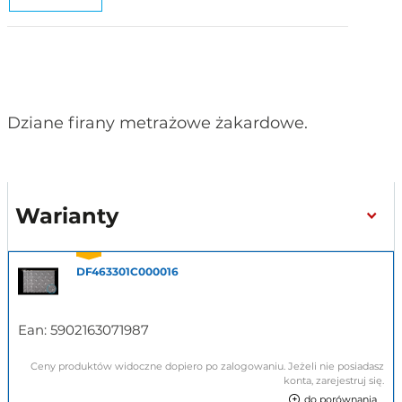
Dziane firany metrażowe żakardowe.
Warianty
DF463301C000016
Ean:
5902163071987
Ceny produktów widoczne dopiero po zalogowaniu. Jeżeli nie posiadasz
konta, zarejestruj się.
do porównania