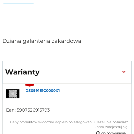
Dziana galanteria żakardowa.
Warianty
DS0991E1C0000X1
Ean:
5907526915793
Ceny produktów widoczne dopiero po zalogowaniu. Jeżeli nie posiadasz
konta, zarejestruj się.
do porównania