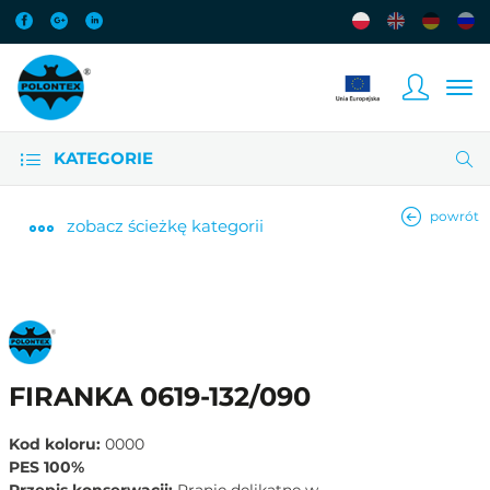
KATEGORIE
powrót
zobacz
ścieżkę kategorii
FIRANKA 0619-132/090
Kod koloru:
0000
PES 100%
Przepis konserwacji:
Pranie delikatne w