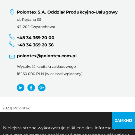
Polontex S.A. Oddział Produkcyjno-Usługowy
ul. Rejtana 33
42-202 Częstochowa
+48 34 369 20 00
+48 34 369 20 36
polontex@polontex.com.pl
Wysokość kapitału zakładowego
18 160 000 PLN (w całości wpłacony)
2023
|
Polontex
Regulamin korzystania z witryny
|
Polityka prywatności
ZAMKNIJ
Niniejsza strona wykorzystuje pliki cookies. Informacje