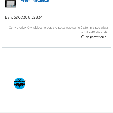
YF061901C4I0040
Ean:
5900386152834
Ceny produktów widoczne dopiero po zalogowaniu. Jeżeli nie posiadasz
konta, zarejestruj się.
do porównania