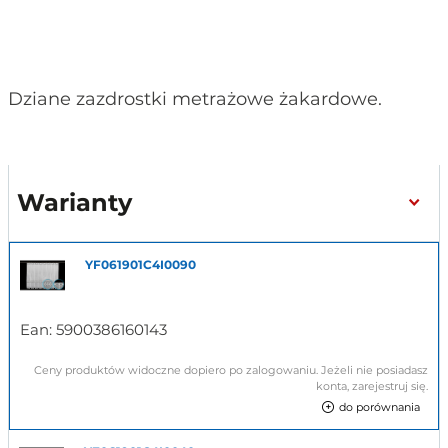
Dziane zazdrostki metrażowe żakardowe.
Warianty
YF061901C4I0090
Ean:
5900386160143
Ceny produktów widoczne dopiero po zalogowaniu. Jeżeli nie posiadasz
konta, zarejestruj się.
do porównania