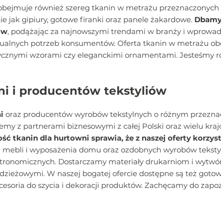
 obejmuje również szereg tkanin w metrażu przeznaczonych
ie jak gipiury, gotowe firanki oraz panele żakardowe.
Dbamy
ów
, podążając za najnowszymi trendami w branży i wprowad
ualnych potrzeb konsumentów. Oferta tkanin w metrażu obe
cznymi wzorami czy eleganckimi ornamentami. Jesteśmy 
ni i producentów tekstyliów
i
oraz producentów wyrobów tekstylnych o różnym przeznacz
 z partnerami biznesowymi z całej Polski oraz wielu kraj
ć tkanin dla hurtowni sprawia, że z naszej oferty korzys
ci mebli i wyposażenia domu oraz ozdobnych wyrobów tekst
stronomicznych. Dostarczamy materiały drukarniom i wytw
zieżowymi. W naszej bogatej ofercie dostępne są też gotowe
akcesoria do szycia i dekoracji produktów. Zachęcamy do zapo