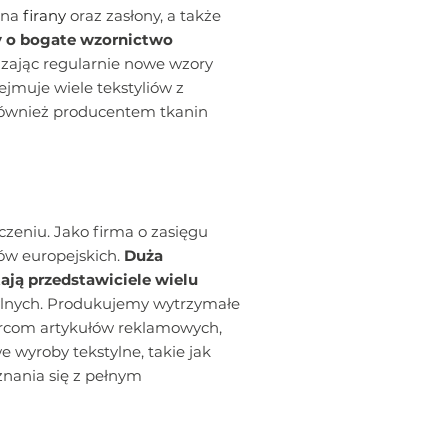
 na
firany
oraz zasłony, a także
 o bogate wzornictwo
zając regularnie nowe wzory
jmuje wiele tekstyliów z
również producentem tkanin
eniu. Jako firma o zasięgu
ów europejskich.
Duża
tają przedstawiciele wielu
ylnych. Produkujemy wytrzymałe
órcom artykułów reklamowych,
 wyroby tekstylne, takie jak
znania się z pełnym