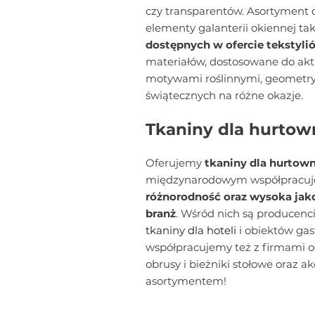
czy transparentów. Asortyment
elementy galanterii okiennej tak
dostępnych w ofercie tekstyli
materiałów, dostosowane do akt
motywami roślinnymi, geometry
świątecznych na różne okazje.
Tkaniny dla hurtow
Oferujemy
tkaniny dla hurtown
międzynarodowym współpracujemy
różnorodność oraz wysoka jakoś
branż
. Wśród nich są producen
tkaniny dla hoteli
i obiektów ga
współpracujemy też z firmami od
obrusy i bieżniki stołowe oraz 
asortymentem!