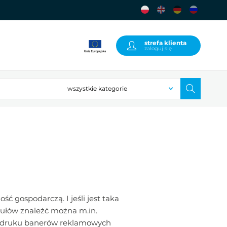
strefa klienta
zaloguj się
ć gospodarczą. I jeśli jest taka
ykułów znaleźć można m.in.
do druku banerów reklamowych