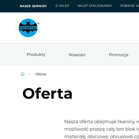
E-SKLEP
SKLEP STACJONARNY
POBIERZ K
NASZE SERWISY
Produkty
Nowości
Promocje
Oferta
Oferta
Nasza oferta obejmuje tkaniny w
możliwość proszę cały ten blok 
materiały obiciowe, obrusowe c