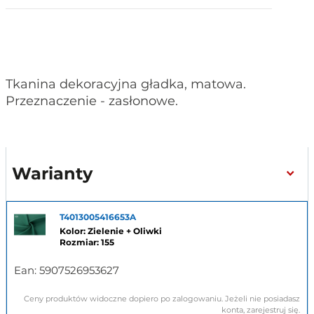
Tkanina dekoracyjna gładka, matowa.
Przeznaczenie - zasłonowe.
Warianty
T4013005416653A
Kolor: Zielenie + Oliwki
Rozmiar: 155
Ean:
5907526953627
Ceny produktów widoczne dopiero po zalogowaniu. Jeżeli nie posiadasz
konta, zarejestruj się.