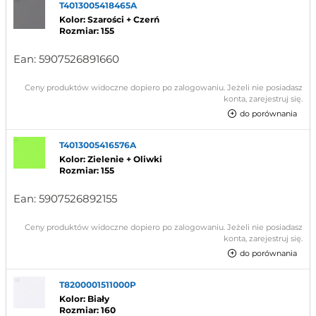
T4013005418465A
Kolor: Szarości + Czerń
Rozmiar: 155
Ean:
5907526891660
Ceny produktów widoczne dopiero po zalogowaniu. Jeżeli nie posiadasz
konta, zarejestruj się.
do porównania
T4013005416576A
Kolor: Zielenie + Oliwki
Rozmiar: 155
Ean:
5907526892155
Ceny produktów widoczne dopiero po zalogowaniu. Jeżeli nie posiadasz
konta, zarejestruj się.
do porównania
T8200001511000P
Kolor: Biały
Rozmiar: 160