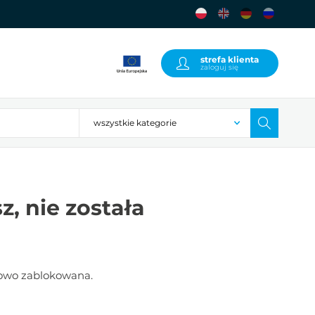
strefa klienta
zaloguj się
z, nie została
sowo zablokowana.