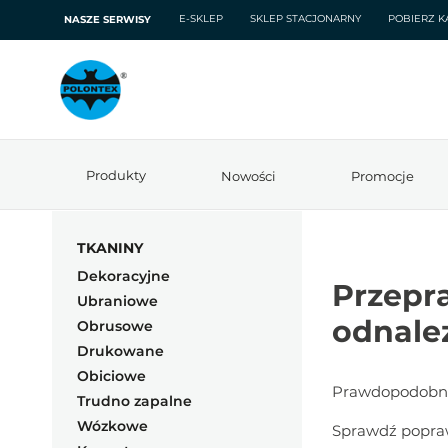
E-SKLEP
SKLEP STACJONARNY
POBIERZ K
NASZE SERWISY
Produkty
Nowości
Promocje
TKANINY
Dekoracyjne
Przepra
Ubraniowe
odnale
Obrusowe
Drukowane
Obiciowe
Prawdopodobnie
Trudno zapalne
Wózkowe
Sprawdź popraw