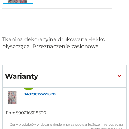
Tkanina dekoracyjna drukowana -lekko
błyszcząca. Przeznaczenie zasłonowe.
Warianty
T4079015522187O
Ean:
5902163118590
Ceny produktów widoczne dopiero po zalogowaniu. Jeżeli nie posiadasz