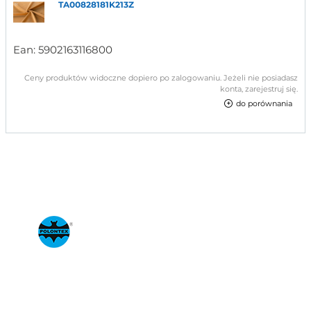
TA00828181K213Z
Ean:
5902163116800
Ceny produktów widoczne dopiero po zalogowaniu. Jeżeli nie posiadasz
konta, zarejestruj się.
do porównania