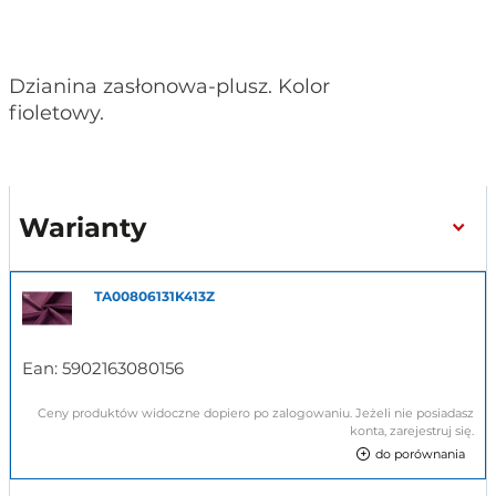
Dzianina zasłonowa-plusz. Kolor
fioletowy.
Warianty
TA00806131K413Z
Ean:
5902163080156
Ceny produktów widoczne dopiero po zalogowaniu. Jeżeli nie posiadasz
konta, zarejestruj się.
do porównania