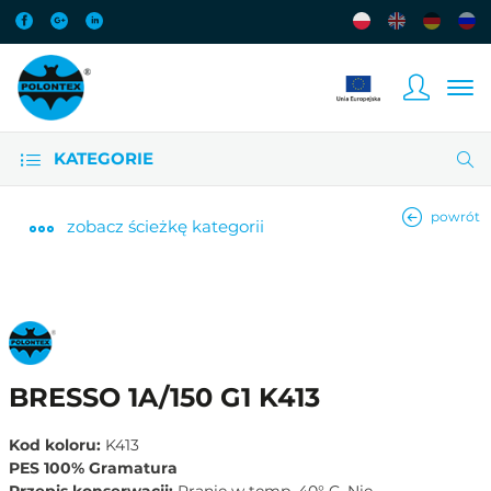
KATEGORIE
powrót
zobacz
ścieżkę kategorii
BRESSO 1A/150 G1 K413
Kod koloru:
K413
PES 100% Gramatura
Przepis konserwacji:
Pranie w temp. 40° C. Nie