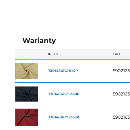
Warianty
INDEKS
EAN
5902163
T3014861C11147P
5902163
T3014861C15350P
5902163
T3014861C13355P