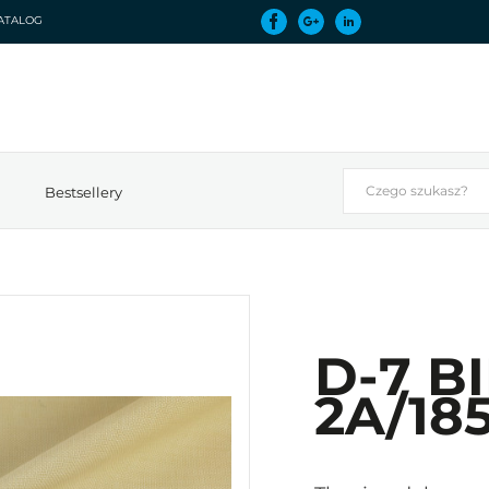
ATALOG
Bestsellery
D-7 B
2A/185