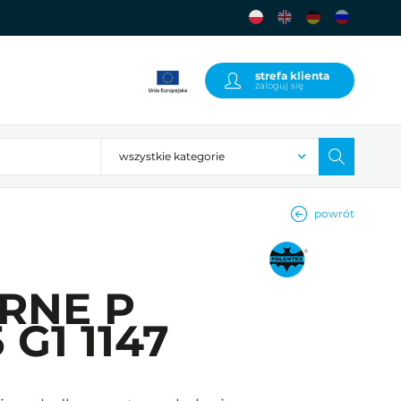
strefa klienta
zaloguj się
powrót
IRNE P
 G1 1147