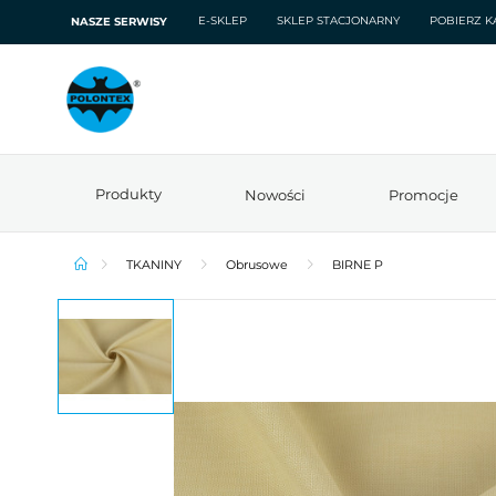
E-SKLEP
SKLEP STACJONARNY
POBIERZ K
NASZE SERWISY
Produkty
Nowości
Promocje
TKANINY
Obrusowe
BIRNE P