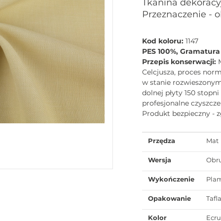
Tkanina dekoracyj
Przeznaczenie - 
Kod koloru:
1147
PES 100%, Gramatura
Przepis konserwacji:
Celcjusza, proces norm
w stanie rozwieszony
dolnej płyty 150 stopn
profesjonalne czyszcze
Produkt bezpieczny - 
Przędza
Mat
Wersja
Obr
Wykończenie
Pla
Opakowanie
Tafl
Kolor
Ecru