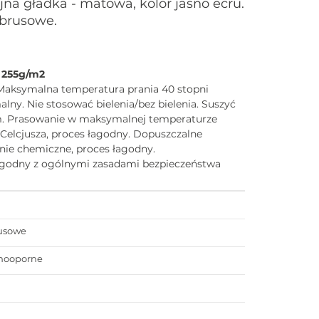
na gładka - matowa, kolor jasno ecru.
obrusowe.
 255g/m2
Maksymalna temperatura prania 40 stopni
alny. Nie stosować bielenia/bez bielenia. Suszyć
m. Prasowanie w maksymalnej temperaturze
i Celcjusza, proces łagodny. Dopuszczalne
nie chemiczne, proces łagodny.
zgodny z ogólnymi zasadami bezpieczeństwa
usowe
mooporne
a