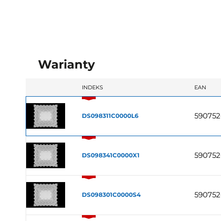
Warianty
INDEKS
EAN
59075
DS098311C0000L6
59075
DS098341C0000X1
59075
DS098301C0000S4