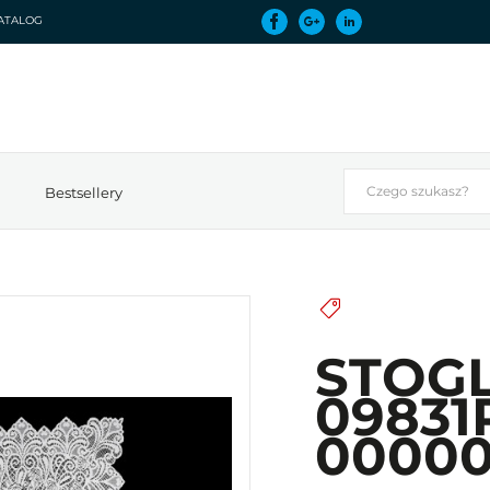
ATALOG
Bestsellery
STOGL
09831
0000