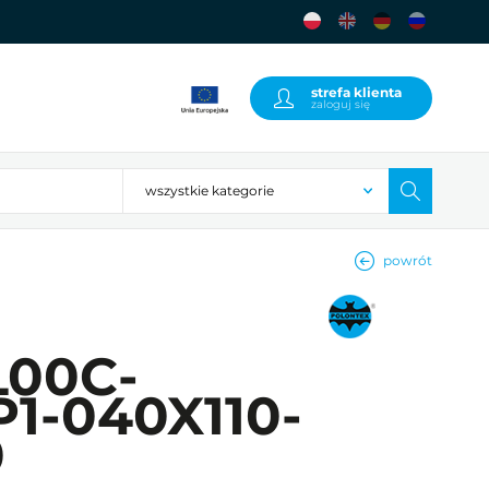
strefa klienta
zaloguj się
powrót
00C-
P1-040X110-
0