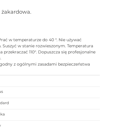
a żakardowa.
Prać w temperaturze do 40 °. Nie używać
. Suszyć w stanie rozwieszonym. Temperatura
 przekraczać 110°. Dopuszcza się profesjonalne
.
zgodny z ogólnymi zasadami bezpieczeństwa
us
ndard
zka
y