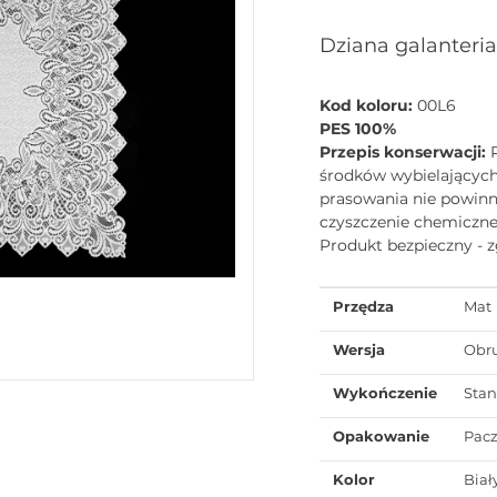
Dziana galanteri
Kod koloru:
00L6
PES 100%
Przepis konserwacji:
środków wybielających
prasowania nie powinna
czyszczenie chemiczne
Produkt bezpieczny - 
Przędza
Mat
Wersja
Obr
Wykończenie
Sta
Opakowanie
Pac
Kolor
Biał