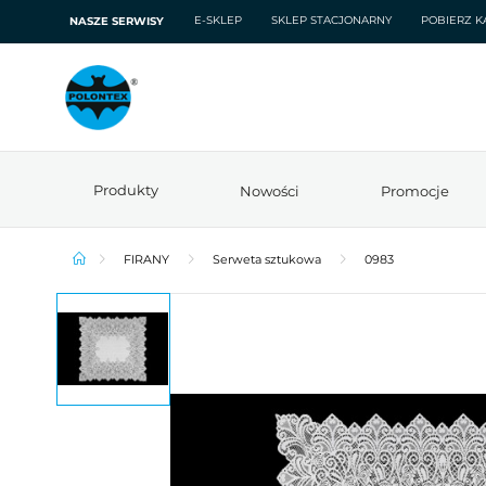
E-SKLEP
SKLEP STACJONARNY
POBIERZ K
NASZE SERWISY
Produkty
Nowości
Promocje
FIRANY
Serweta sztukowa
0983