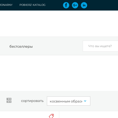
CJONARNY
POBIERZ KATALOG
бестселлеры
сортировать