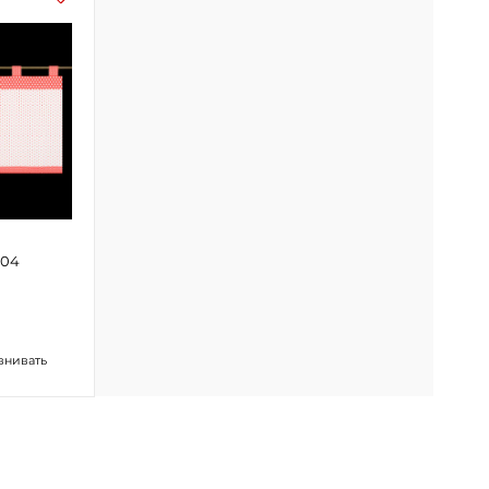
D04
внивать