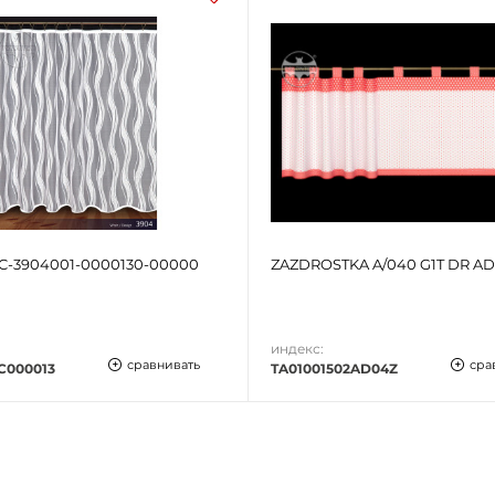
C-3904001-0000130-00000
ZAZDROSTKA A/040 G1T DR A
индекс:
сравнивать
сра
C000013
TA01001502AD04Z