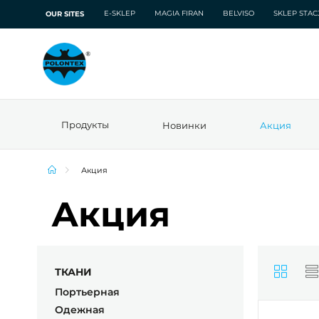
E-SKLEP
MAGIA FIRAN
BELVISO
SKLEP STA
OUR SITES
Продукты
Новинки
Акция
Акция
Акция
ТКАНИ
Портьерная
Одежная