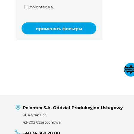
polontex s.a.
Polontex S.A. Oddział Produkcyjno-Usługowy
ul. Rejtana 33
42-202 Częstochowa
+48 34 369 20 00