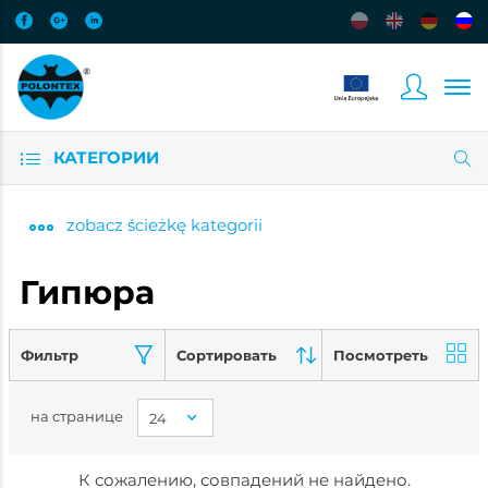
КАТЕГОРИИ
zobacz
ścieżkę kategorii
Гипюра
Фильтр
Сортировать
Посмотреть
на странице
К сожалению, совпадений не найдено.