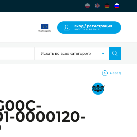
вход / регистрация
авторизоваться
назад
G00C-
01-0000120-
0