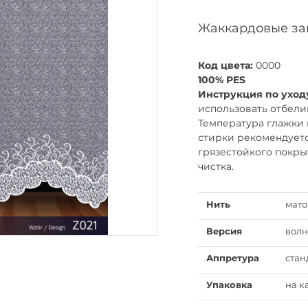
Жаккардовые за
Код цвета:
0000
100% PES
Инструкция по уход
использовать отбели
Температура глажки 
стирки рекомендуетс
грязестойкого покры
чистка.
Нить
мато
Версия
волн
Аппретура
стан
Упаковка
на к