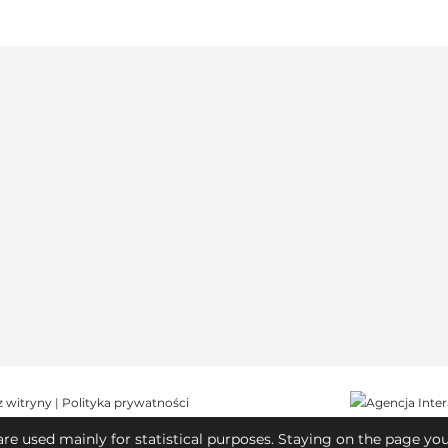
z witryny
|
Polityka prywatności
are used mainly for statistical purposes. Staying on the page yo