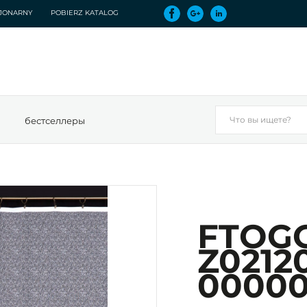
CJONARNY
POBIERZ KATALOG
бестселлеры
FTOG
Z0212
0000