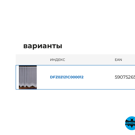
варианты
ИНДЕКС
EAN
5907526
DFZ02121C000012