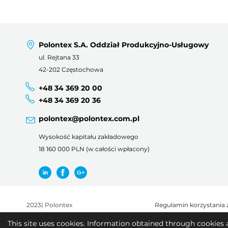
Polontex S.A. Oddział Produkcyjno-Usługowy
ul. Rejtana 33
42-202 Częstochowa
+48 34 369 20 00
+48 34 369 20 36
polontex@polontex.com.pl
Wysokość kapitału zakładowego
18 160 000 PLN (w całości wpłacony)
2023
|
Polontex
Regulamin korzystania 
This site uses cookies. Information obtained through cookies 