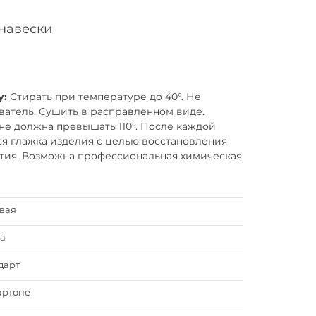
навески
у:
Стирать при температуре до 40°. Не
ватель. Сушить в расправленном виде.
не должна превышать 110°. После каждой
я глажка изделия с целью восстановления
тия. Возможна профессиональная химическая
вая
а
дарт
артоне