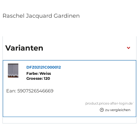
Raschel Jacquard Gardinen
Varianten
DFZ02121C000012
Farbe: Weiss
Groesse: 120
Ean:
5907526546669
`product.prices-after-login.de`
zu vergleichen