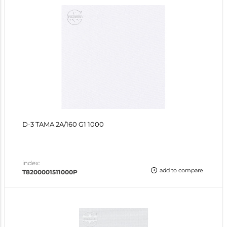
D-3 TAMA 2A/160 G1 1000
index:
add to compare
T8200001511000P