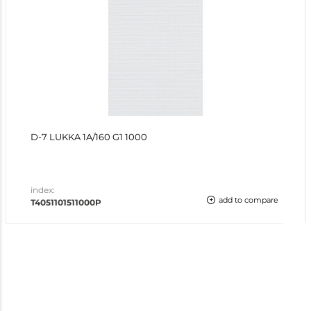
D-7 LUKKA 1A/160 G1 1000
index:
add to compare
T4051101511000P