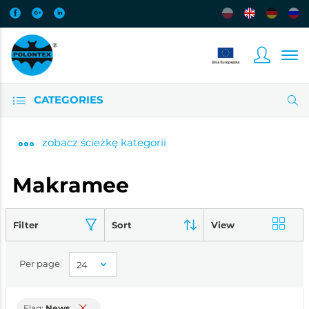
CATEGORIES
zobacz
ścieżkę kategorii
Makramee
Filter
Sort
View
Per page
Flag:
News