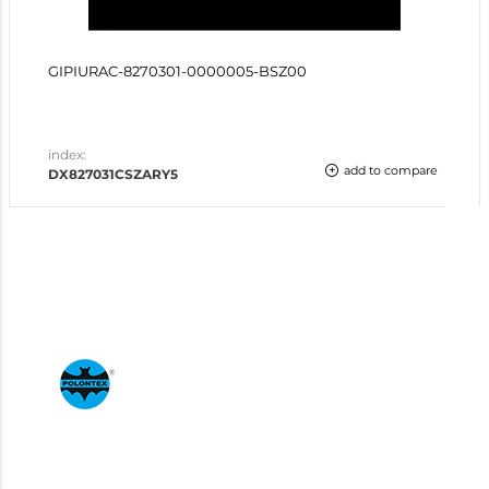
GIPIURAC-8270301-0000005-BSZ00
index:
add to compare
DX827031CSZARY5