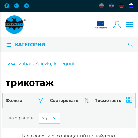
КАТЕГОРИИ
zobacz
ścieżkę kategorii
трикотаж
Фильтр
Сортировать
Посмотреть
на странице
К сожалению, совпадений не найдено.