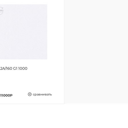
2A/160 G1 1000
сравнивать
511000P