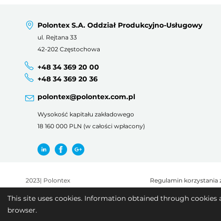
Polontex S.A. Oddział Produkcyjno-Usługowy
ul. Rejtana 33
42-202 Częstochowa
+48 34 369 20 00
+48 34 369 20 36
polontex@polontex.com.pl
Wysokość kapitału zakładowego
18 160 000 PLN (w całości wpłacony)
2023
|
Polontex
Regulamin korzystania 
This site uses cookies. Information obtained through cookies 
browser.