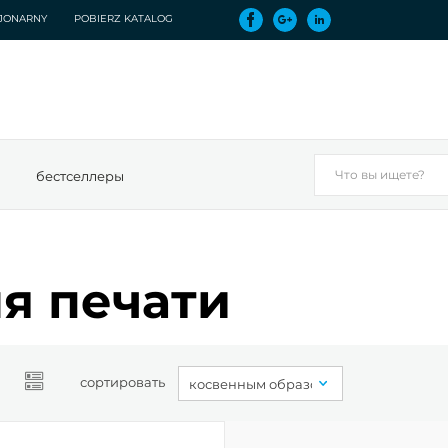
CJONARNY
POBIERZ KATALOG
бестселлеры
я печати
сортировать