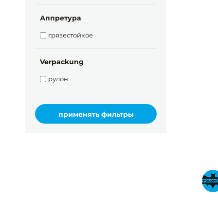
Аппретура
грязестойкое
Verpackung
рулон