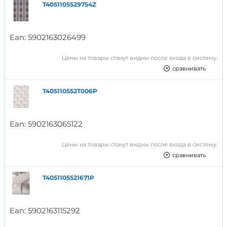
T4051105529754Z
Ean:
5902163026499
Цены на товары станут видны после входа в систему.
сравнивать
T405110552T006P
Ean:
5902163065122
Цены на товары станут видны после входа в систему.
сравнивать
T4051105521671P
Ean:
5902163115292