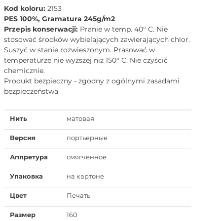
Kod koloru:
2153
PES 100%, Gramatura 245g/m2
Przepis konserwacji:
Pranie w temp. 40° C. Nie
stosować środków wybielających zawierających chlor.
Suszyć w stanie rozwieszonym. Prasować w
temperaturze nie wyższej niż 150° C. Nie czyścić
chemicznie.
Produkt bezpieczny - zgodny z ogólnymi zasadami
bezpieczeństwa
Нить
матовая
Версия
портьерные
Аппретура
смягченное
Упаковка
на картоне
Цвет
Печать
Размер
160