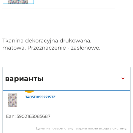
Tkanina dekoracyjna drukowana,
matowa. Przeznaczenie - zasłonowe.
варианты
T4051105522153Z
Ean:
5902163085687
Цены на товары станут видны после входа в систему.