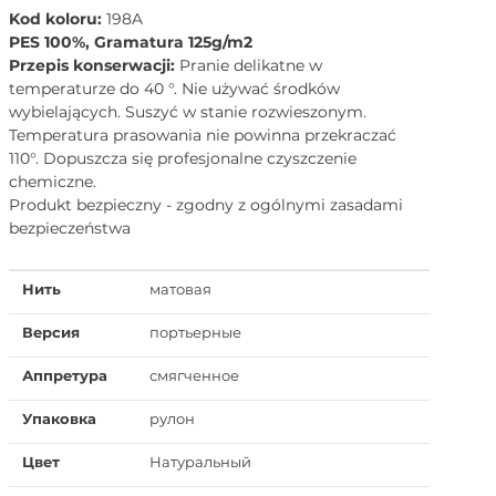
Kod koloru:
198A
PES 100%, Gramatura 125g/m2
Przepis konserwacji:
Pranie delikatne w
temperaturze do 40 °. Nie używać środków
wybielających. Suszyć w stanie rozwieszonym.
Temperatura prasowania nie powinna przekraczać
110°. Dopuszcza się profesjonalne czyszczenie
chemiczne.
Produkt bezpieczny - zgodny z ogólnymi zasadami
bezpieczeństwa
Нить
матовая
Версия
портьерные
Аппретура
смягченное
Упаковка
рулон
Цвет
Натуральный