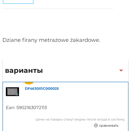
Dziane firany metrażowe żakardowe.
варианты
DF463001C000025
Ean:
5902163072113
Цены на товары станут видны после входа в систему.
сравнивать