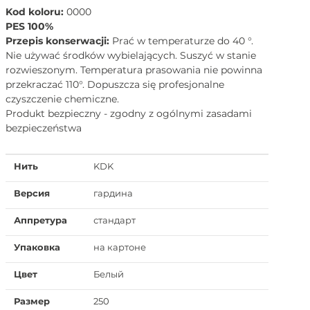
Kod koloru:
0000
PES 100%
Przepis konserwacji:
Prać w temperaturze do 40 °.
Nie używać środków wybielających. Suszyć w stanie
rozwieszonym. Temperatura prasowania nie powinna
przekraczać 110°. Dopuszcza się profesjonalne
czyszczenie chemiczne.
Produkt bezpieczny - zgodny z ogólnymi zasadami
bezpieczeństwa
Нить
KDK
Версия
гардина
Аппретура
стандарт
Упаковка
на картоне
Цвет
Белый
Размер
250