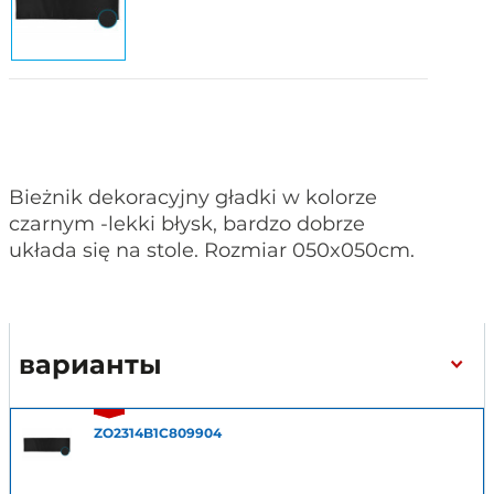
Bieżnik dekoracyjny gładki w kolorze
czarnym -lekki błysk, bardzo dobrze
układa się na stole. Rozmiar 050x050cm.
варианты
ZO2314B1C809904