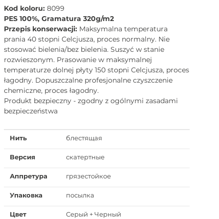
Kod koloru:
8099
PES 100%, Gramatura 320g/m2
Przepis konserwacji:
Maksymalna temperatura
prania 40 stopni Celcjusza, proces normalny. Nie
stosować bielenia/bez bielenia. Suszyć w stanie
rozwieszonym. Prasowanie w maksymalnej
temperaturze dolnej płyty 150 stopni Celcjusza, proces
łagodny. Dopuszczalne profesjonalne czyszczenie
chemiczne, proces łagodny.
Produkt bezpieczny - zgodny z ogólnymi zasadami
bezpieczeństwa
Нить
блестящая
Версия
скатертные
Аппретура
грязестойкое
Упаковка
посылка
Цвет
Серый + Черный