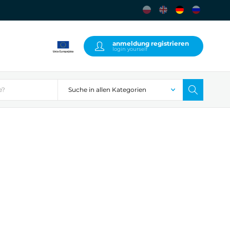
anmeldung registrieren
login yourself