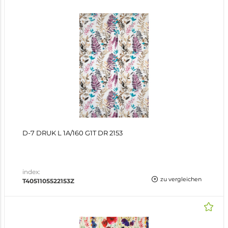
D-7 DRUK L 1A/160 G1T DR 2153
index:
zu vergleichen
T4051105522153Z