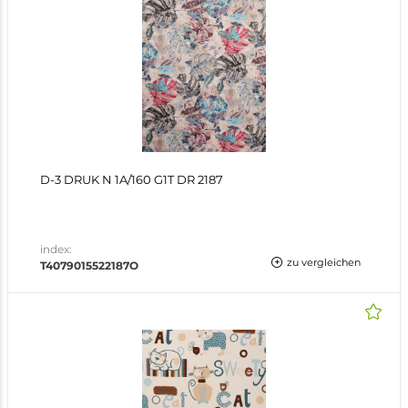
D-3 DRUK N 1A/160 G1T DR 2187
index:
zu vergleichen
T4079015522187O