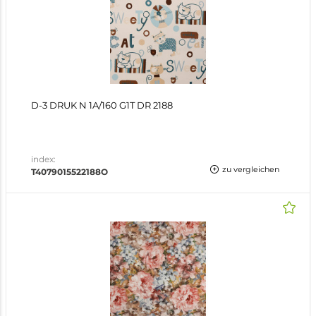
D-3 DRUK N 1A/160 G1T DR 2188
index:
zu vergleichen
T4079015522188O