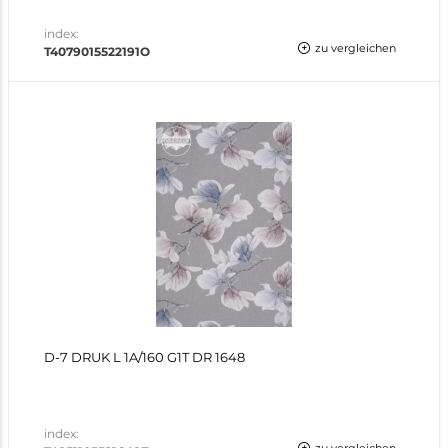
index:
zu vergleichen
T4079015522191O
D-7 DRUK L 1A/160 G1T DR 1648
index: