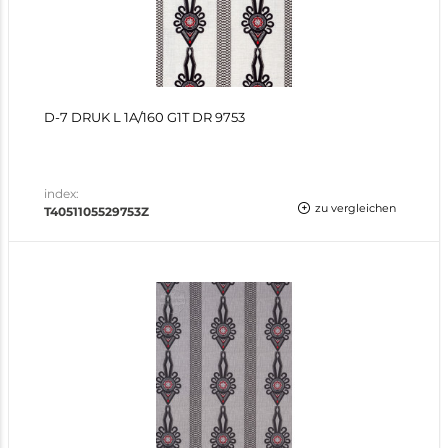
D-7 DRUK L 1A/160 G1T DR 9753
index:
zu vergleichen
T4051105529753Z