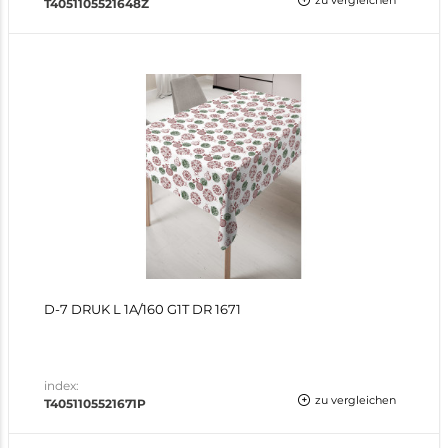
zu vergleichen
T4051105521648Z
D-7 DRUK L 1A/160 G1T DR 1671
index:
zu vergleichen
T4051105521671P