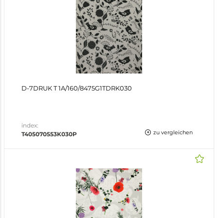
D-7DRUK T 1A/160/8475G1TDRK030
index:
zu vergleichen
T405070553K030P