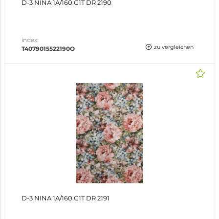
D-3 NINA 1A/160 G1T DR 2190
index:
zu vergleichen
T4079015522190O
D-3 NINA 1A/160 G1T DR 2191