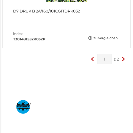
D7 DRUK B 2A/160/101CG1TDRK032
index:
zu vergleichen
T301481552K032P
z
2
<
>