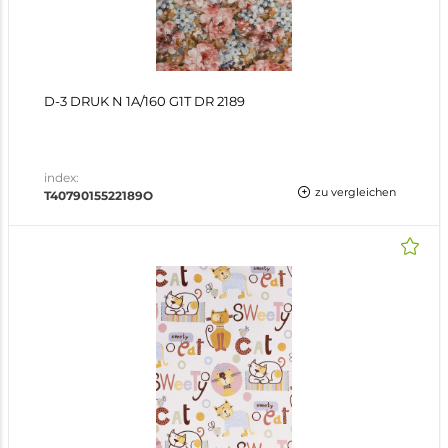
D-3 DRUK N 1A/160 G1T DR 2189
index:
zu vergleichen
T4079015522189O