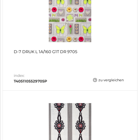
D-7 DRUK L 1A/160 G1T DR 9705
index:
zu vergleichen
T4051105529705P