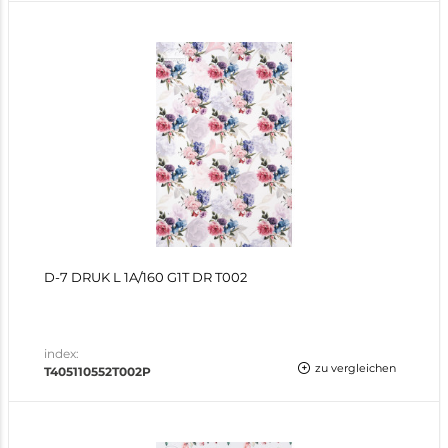
D-7 DRUK L 1A/160 G1T DR T002
index:
zu vergleichen
T405110552T002P