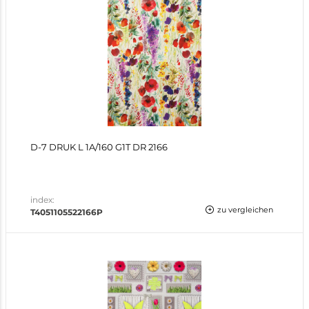
D-7 DRUK L 1A/160 G1T DR 2166
index:
zu vergleichen
T4051105522166P