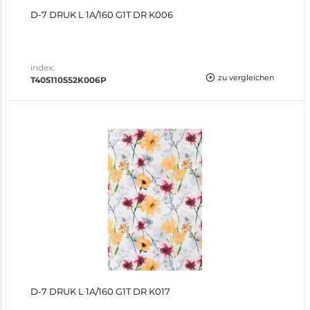
D-7 DRUK L 1A/160 G1T DR K006
index:
zu vergleichen
T405110552K006P
D-7 DRUK L 1A/160 G1T DR K017