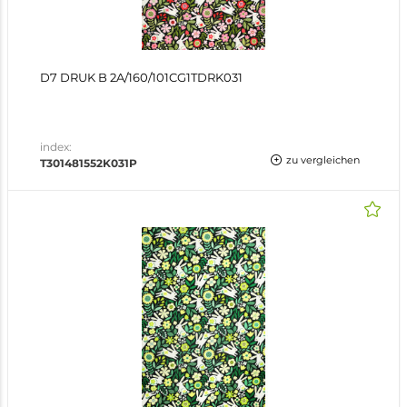
D7 DRUK B 2A/160/101CG1TDRK031
index:
zu vergleichen
T301481552K031P