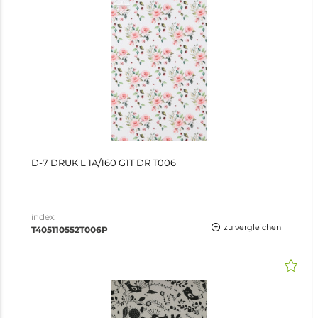
D-7 DRUK L 1A/160 G1T DR T006
index:
zu vergleichen
T405110552T006P