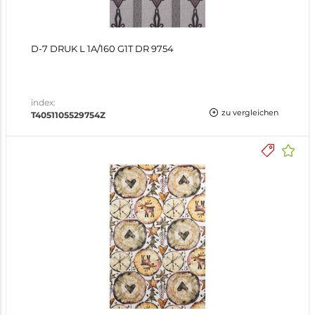
D-7 DRUK L 1A/160 G1T DR 9754
index:
zu vergleichen
T4051105529754Z