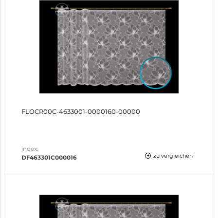
FLOCR00C-4633001-0000160-00000
index:
zu vergleichen
DF463301C000016