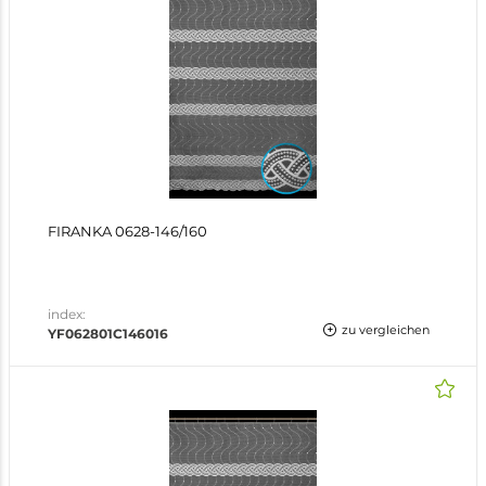
FIRANKA 0628-146/160
index:
zu vergleichen
YF062801C146016