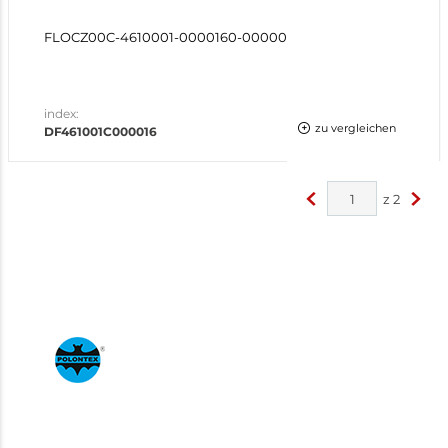
FLOCZ00C-4610001-0000160-00000
index:
zu vergleichen
DF461001C000016
z
2
<
>