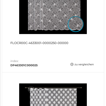
FLOCR00C-4633001-0000250-00000
index:
zu vergleichen
DF463301C000025