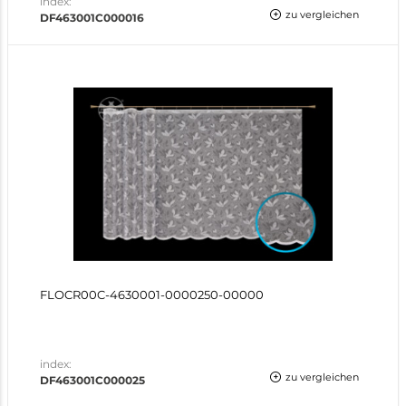
index:
zu vergleichen
DF463001C000016
FLOCR00C-4630001-0000250-00000
index:
zu vergleichen
DF463001C000025