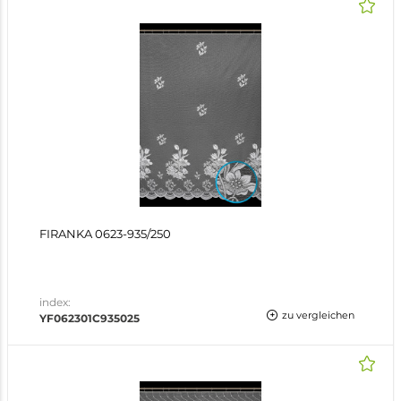
FIRANKA 0623-935/250
index:
zu vergleichen
YF062301C935025