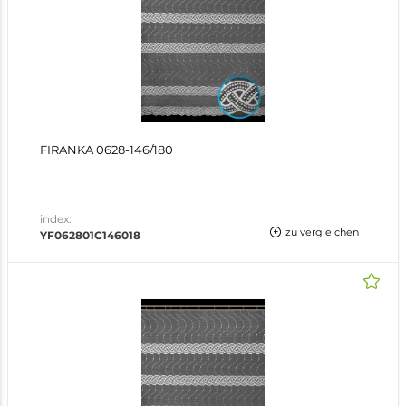
FIRANKA 0628-146/180
index:
zu vergleichen
YF062801C146018