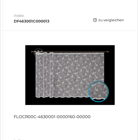
index:
zu vergleichen
DF463001C000013
FLOCR00C-4630001-0000160-00000