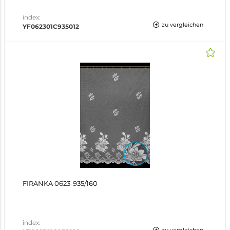
index:
zu vergleichen
YF062301C935012
FIRANKA 0623-935/160
index: