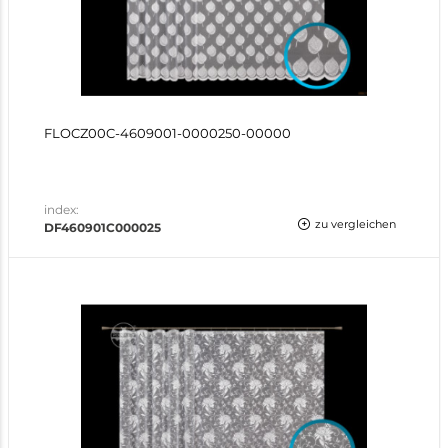
FLOCZ00C-4609001-0000250-00000
index:
zu vergleichen
DF460901C000025