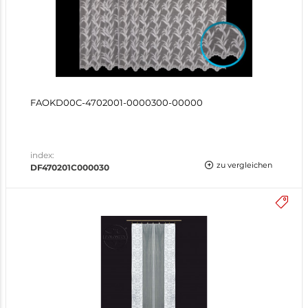
FAOKD00C-4702001-0000300-00000
index:
zu vergleichen
DF470201C000030