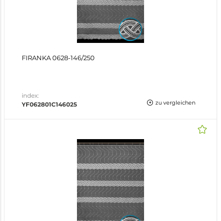
FIRANKA 0628-146/250
index:
zu vergleichen
YF062801C146025