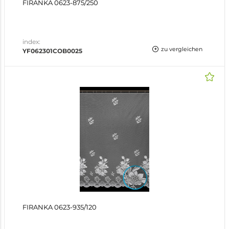
FIRANKA 0623-875/250
index:
zu vergleichen
YF062301COB0025
FIRANKA 0623-935/120