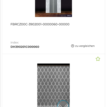
FBRCZ00C-3902001-0000060-00000
index:
zu vergleichen
DH390201C000060