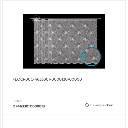
FLOCR00C-4633001-0000130-00000
index:
zu vergleichen
DF463301C000013