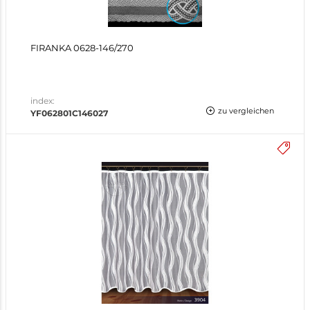
FIRANKA 0628-146/270
index:
zu vergleichen
YF062801C146027