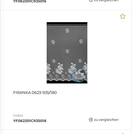
zu vergleichen
YF062301C935016
FIRANKA 0623-935/180
index:
zu vergleichen
YF062301C935018