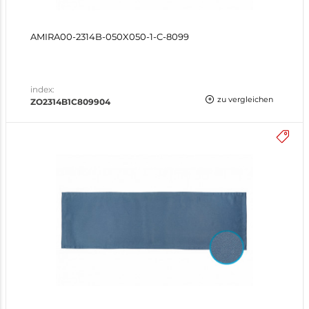
AMIRA00-2314B-050X050-1-C-8099
index:
zu vergleichen
ZO2314B1C809904