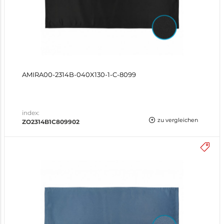
AMIRA00-2314B-040X130-1-C-8099
index:
zu vergleichen
ZO2314B1C809902