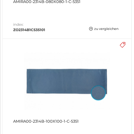
AMIRA00-2314B-080X080-1-C-5351
index:
zu vergleichen
ZO2314B1C535101
AMIRA00-2314B-100X100-1-C-5351