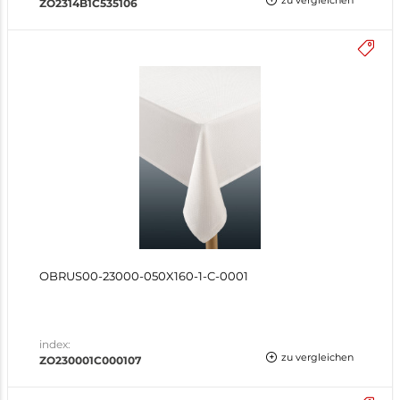
zu vergleichen
ZO2314B1C535106
OBRUS00-23000-050X160-1-C-0001
index:
zu vergleichen
ZO230001C000107