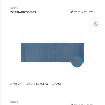
index:
zu vergleichen
ZO2314B1C535103
AMIRA00-2314B-130X170-1-C-5351
index: