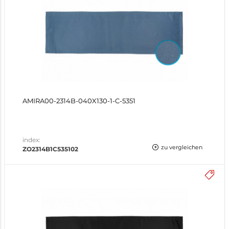
AMIRA00-2314B-040X130-1-C-5351
index:
zu vergleichen
ZO2314B1C535102