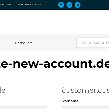
CJONARNY
POBIERZ KATALOG
Bestsellers
te-new-account.de
e`
`customer.cu
vorname