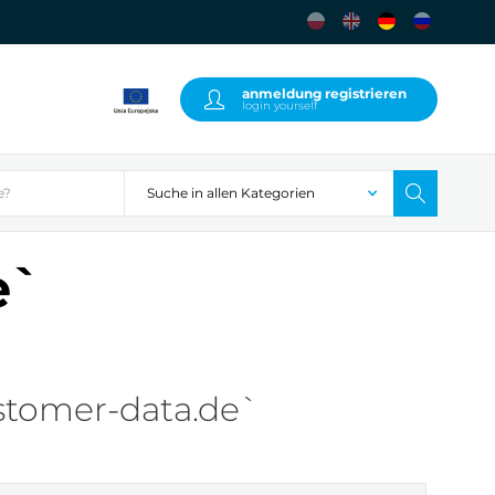
anmeldung registrieren
login yourself
`
stomer-data.de`