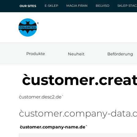
E-SKLEP
MAGIA FIRAN
BELVISO
SKLEP STA
OUR SITES
Produkte
Neuheit
Beförderung
`customer.crea
`customer.desc2.de`
`customer.company-data.d
`customer.company-name.de`