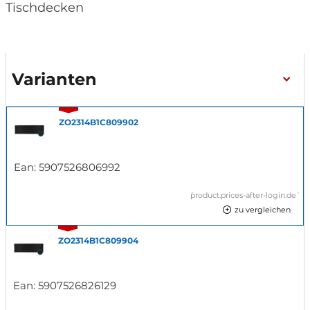
Tischdecken
Varianten
ZO2314B1C809902
Ean:
5907526806992
`product.prices-after-login.de`
zu vergleichen
ZO2314B1C809904
Ean:
5907526826129