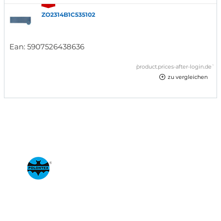
ZO2314B1C535102
Ean:
5907526438636
`product.prices-after-login.de`
zu vergleichen