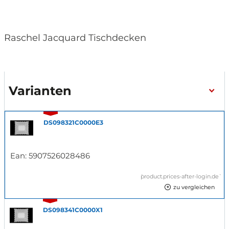
Raschel Jacquard Tischdecken
Varianten
DS098321C0000E3
Ean:
5907526028486
`product.prices-after-login.de`
zu vergleichen
DS098341C0000X1