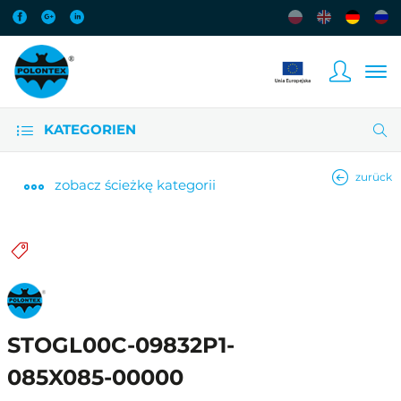
KATEGORIEN
zurück
zobacz
ścieżkę kategorii
STOGL00C-09832P1-
085X085-00000