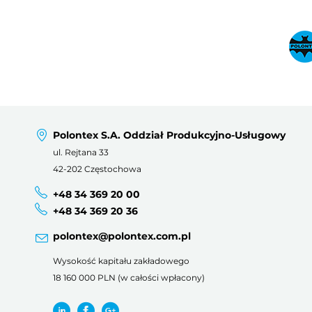
Polontex S.A. Oddział Produkcyjno-Usługowy
ul. Rejtana 33
42-202 Częstochowa
+48 34 369 20 00
+48 34 369 20 36
polontex@polontex.com.pl
Wysokość kapitału zakładowego
18 160 000 PLN (w całości wpłacony)