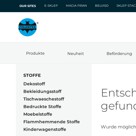
E-SKLEP
MAGIA FIRAN
BELVISO
SKLEP STA
OUR SITES
Produkte
Neuheit
Beförderung
STOFFE
Dekostoff
Entsch
Bekleidungsstoff
Tischwaeschestoff
gefun
Bedruckte Stoffe
Moebelstoffe
Flammhemmende Stoffe
Wurde mögliche
Kinderwagenstoffe