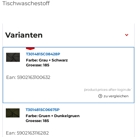
Tischwaschestoff
Varianten
T3014815C08428P
Farbe: Grau + Schwarz
Groesse: 185
Ean:
5902163100632
`product.prices-after-login.de`
zu vergleichen
T3014815C06675P
Farbe: Gruen + Dunkelgruen
Groesse: 185
Ean:
5902163116282