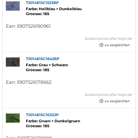
T3014815C15238P
Farbe: Hellblau + Dunkelblau
Groesse: 185
Ean:
5907526190961
`product.prices-after-login.de`
zu vergleichen
T3014815C18428P
Farbe: Grau + Schwarz
Groesse: 185
Ean:
5907526178662
`product.prices-after-login.de`
zu vergleichen
T3014815C16322P
Farbe: Gruen + Dunkelgruen
Groesse: 185