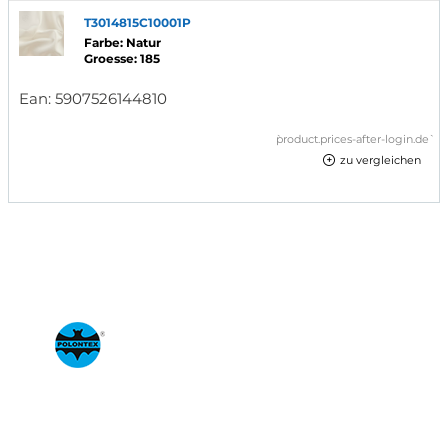
T3014815C10001P
Farbe: Natur
Groesse: 185
Ean:
5907526144810
`product.prices-after-login.de`
zu vergleichen