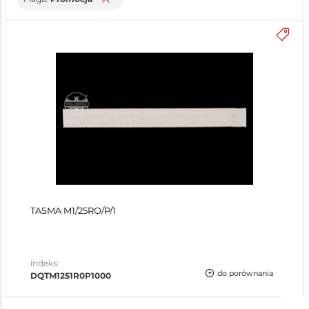
TASMA M1/25RO/P/1
indeks:
do porównania
DQTM1251R0P1000